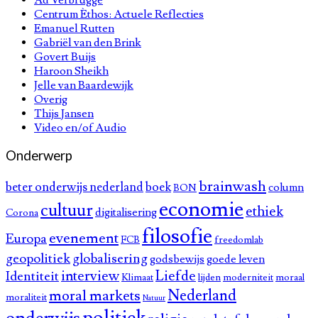
Centrum Èthos: Actuele Reflecties
Emanuel Rutten
Gabriël van den Brink
Govert Buijs
Haroon Sheikh
Jelle van Baardewijk
Overig
Thijs Jansen
Video en/of Audio
Onderwerp
brainwash
beter onderwijs nederland
boek
column
BON
economie
cultuur
ethiek
digitalisering
Corona
filosofie
evenement
Europa
FCB
freedomlab
geopolitiek
globalisering
godsbewijs
goede leven
interview
Liefde
Identiteit
Klimaat
lijden
moderniteit
moraal
Nederland
moral markets
moraliteit
Natuur
politiek