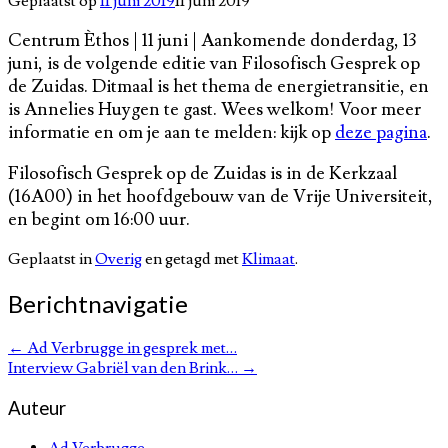
Geplaatst op
11 juni 2019
11 juni 2019
Centrum Èthos | 11 juni | Aankomende donderdag, 13
juni, is de volgende editie van Filosofisch Gesprek op
de Zuidas. Ditmaal is het thema de energietransitie, en
is Annelies Huygen te gast. Wees welkom! Voor meer
informatie en om je aan te melden: kijk op
deze pagina
.
Filosofisch Gesprek op de Zuidas is in de Kerkzaal
(16A00) in het hoofdgebouw van de Vrije Universiteit,
en begint om 16:00 uur.
Geplaatst in
Overig
en getagd met
Klimaat
.
Berichtnavigatie
←
Ad Verbrugge in gesprek met…
Interview Gabriël van den Brink…
→
Auteur
Ad Verbrugge