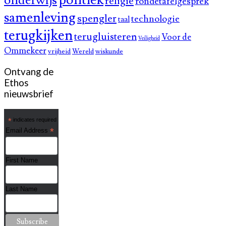
onderwijs
religie
rondetafelgesprek
samenleving
spengler
technologie
taal
terugkijken
terugluisteren
Voor de
Veiligheid
Ommekeer
vrijheid
Wereld
wiskunde
Ontvang de
Ethos
nieuwsbrief
*
indicates required
*
Email Address
First Name
Last Name